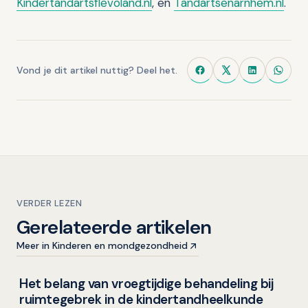
Kindertandartsflevoland.nl
, en
Tandartsenarnhem.nl
.
Vond je dit artikel nuttig? Deel het.
VERDER LEZEN
Gerelateerde artikelen
Meer in Kinderen en mondgezondheid
Het belang van vroegtijdige behandeling bij
Kinderen en mondgezondheid
ruimtegebrek in de kindertandheelkunde