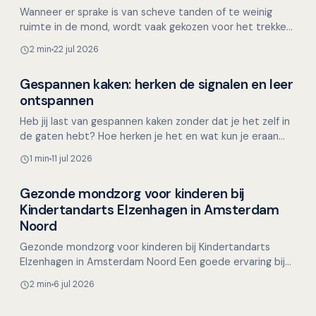
Wanneer er sprake is van scheve tanden of te weinig
ruimte in de mond, wordt vaak gekozen voor het trekken
van gezonde premolaren. Maar is het altijd noodzakeli…
2 min
22 jul 2026
Gespannen kaken: herken de signalen en leer
Mondgezondheid in relatie tot algehele gezondheid
ontspannen
Heb jij last van gespannen kaken zonder dat je het zelf in
de gaten hebt? Hoe herken je het en wat kun je eraan
doen? Of je nu achter de computer zit, aan een…
1 min
11 jul 2026
Gezonde mondzorg voor kinderen bij
Overig nieuws
Kindertandarts Elzenhagen in Amsterdam
Noord
Gezonde mondzorg voor kinderen bij Kindertandarts
Elzenhagen in Amsterdam Noord Een goede ervaring bij
de kindertandarts is essentieel voor het behoud van een
2 min
6 jul 2026
g…