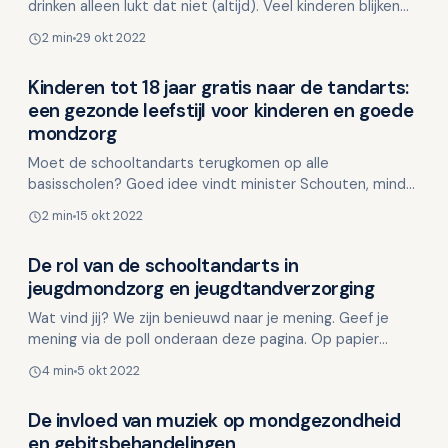
drinken alleen lukt dat niet (altijd). Veel kinderen blijken
hier moeite mee te hebben. Voldoende drinken i…
2 min
29 okt 2022
Kinderen tot 18 jaar gratis naar de tandarts:
Kinderen en mondgezondheid
een gezonde leefstijl voor kinderen en goede
mondzorg
Moet de schooltandarts terugkomen op alle
basisscholen? Goed idee vindt minister Schouten, minder
goed idee vindt de beroepsgroep van tandartsen. Hoe
2 min
15 okt 2022
zit dat? I…
De rol van de schooltandarts in
Kinderen en mondgezondheid
jeugdmondzorg en jeugdtandverzorging
Wat vind jij? We zijn benieuwd naar je mening. Geef je
mening via de poll onderaan deze pagina. Op papier
hebben wij de mondzorg in Nederland goed geregeld! En
4 min
5 okt 2022
…
De invloed van muziek op mondgezondheid
Kinderen en mondgezondheid
en gebitsbehandelingen