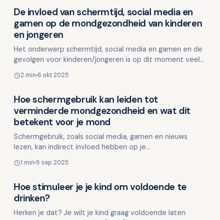
De invloed van schermtijd, social media en
Kinderen en mondgezondheid
gamen op de mondgezondheid van kinderen
en jongeren
Het onderwerp schermtijd, social media en gamen en de
gevolgen voor kinderen/jongeren is op dit moment veel
in het nieuws. Ook Tandarts.nl publiceerde kortgeled…
2 min
6 okt 2025
Hoe schermgebruik kan leiden tot
Kinderen en mondgezondheid
verminderde mondgezondheid en wat dit
betekent voor je mond
Schermgebruik, zoals social media, gamen en nieuws
lezen, kan indirect invloed hebben op je
mondgezondheid. Niet direct, maar via stress en fysieke
1 min
9 sep 2025
spanning. Ho…
Hoe stimuleer je je kind om voldoende te
Kinderen en mondgezondheid
drinken?
Herken je dat? Je wilt je kind graag voldoende laten