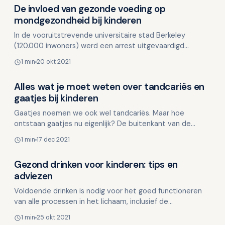
De invloed van gezonde voeding op
Kinderen en mondgezondheid
mondgezondheid bij kinderen
In de vooruitstrevende universitaire stad Berkeley
(120.000 inwoners) werd een arrest uitgevaardigd
genoemd “de gezonde kassa”: vanaf 1 januari 2021 mogen
1 min
20 okt 2021
i…
Alles wat je moet weten over tandcariës en
Kinderen en mondgezondheid
gaatjes bij kinderen
Gaatjes noemen we ook wel tandcariës. Maar hoe
ontstaan gaatjes nu eigenlijk? De buitenkant van de
tanden en kiezen is erg hard, deze harde buitenkant
1 min
17 dec 2021
noemen w…
Gezond drinken voor kinderen: tips en
Kinderen en mondgezondheid
adviezen
Voldoende drinken is nodig voor het goed functioneren
van alle processen in het lichaam, inclusief de
spijsvertering en de hersenen. Te weinig drinken kan
1 min
25 okt 2021
leide…