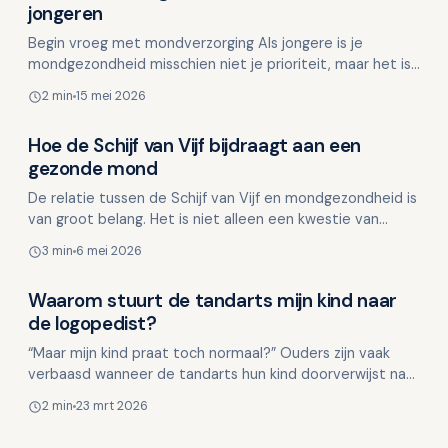
Kinderen en mondgezondheid
jongeren
Begin vroeg met mondverzorging Als jongere is je
mondgezondheid misschien niet je prioriteit, maar het is
cruciaal voor je algehele gezondheid op de lange term…
2 min
15 mei 2026
Hoe de Schijf van Vijf bijdraagt aan een
Kinderen en mondgezondheid
gezonde mond
De relatie tussen de Schijf van Vijf en mondgezondheid is
van groot belang. Het is niet alleen een kwestie van
gezond eten voor je lichaam, maar ook voor je mon…
3 min
6 mei 2026
Waarom stuurt de tandarts mijn kind naar
Kinderen en mondgezondheid
de logopedist?
“Maar mijn kind praat toch normaal?” Ouders zijn vaak
verbaasd wanneer de tandarts hun kind doorverwijst naar
de logopedist. Veelal denkt men bij logopedie…
2 min
23 mrt 2026