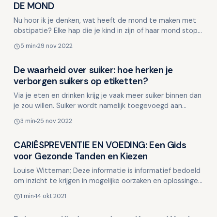
Kinderen en mondgezondheid
DE MOND
Nu hoor ik je denken, wat heeft de mond te maken met
obstipatie? Elke hap die je kind in zijn of haar mond stopt
heeft invloed op de darmen, daarom! Wanneer je …
5 min
29 nov 2022
De waarheid over suiker: hoe herken je
Kinderen en mondgezondheid
verborgen suikers op etiketten?
Via je eten en drinken krijg je vaak meer suiker binnen dan
je zou willen. Suiker wordt namelijk toegevoegd aan
allerlei producten, van bruin brood tot soep in …
3 min
25 nov 2022
CARIËSPREVENTIE EN VOEDING: Een Gids
Kinderen en mondgezondheid
voor Gezonde Tanden en Kiezen
Louise Witteman; Deze informatie is informatief bedoeld
om inzicht te krijgen in mogelijke oorzaken en oplossingen.
Deze informatie is niet bedoeld ter vervangi…
1 min
14 okt 2021