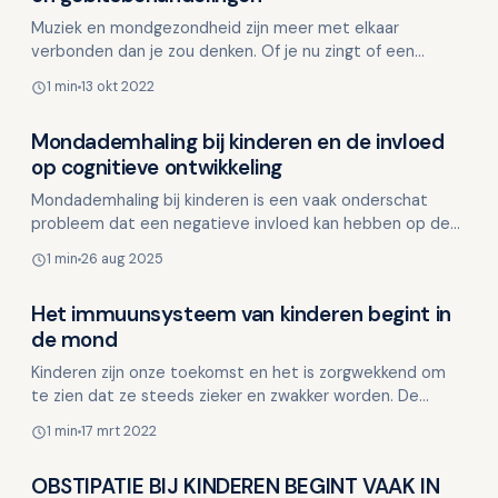
Muziek en mondgezondheid zijn meer met elkaar
verbonden dan je zou denken. Of je nu zingt of een
blaasinstrument bespeelt, je gebruikt je mond intensief.
1 min
13 okt 2022
Dit be…
Mondademhaling bij kinderen en de invloed
Kinderen en mondgezondheid
op cognitieve ontwikkeling
Mondademhaling bij kinderen is een vaak onderschat
probleem dat een negatieve invloed kan hebben op de
cognitieve ontwikkeling. Met het nieuwe schooljaar voor
1 min
26 aug 2025
d…
Het immuunsysteem van kinderen begint in
Kinderen en mondgezondheid
de mond
Kinderen zijn onze toekomst en het is zorgwekkend om
te zien dat ze steeds zieker en zwakker worden. De
voeding die kinderen vandaag de dag krijgen, zoals geraf…
1 min
17 mrt 2022
OBSTIPATIE BIJ KINDEREN BEGINT VAAK IN