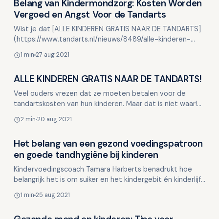
Belang van Kindermondzorg: Kosten Worden
Kinderen en mondgezondheid
Vergoed en Angst Voor de Tandarts
Wist je dat [ALLE KINDEREN GRATIS NAAR DE TANDARTS]
(https://www.tandarts.nl/nieuws/8489/alle-kinderen-
gratis-naar-de-tandarts)? Tot 18 jaar worden de kosten
1 min
27 aug 2021
voo…
ALLE KINDEREN GRATIS NAAR DE TANDARTS!
Kinderen en mondgezondheid
Veel ouders vrezen dat ze moeten betalen voor de
tandartskosten van hun kinderen. Maar dat is niet waar!
Tot 18 jaar worden kosten voor de basis mondzorg
2 min
20 aug 2021
vergoe…
Het belang van een gezond voedingspatroon
Kinderen en mondgezondheid
en goede tandhygiëne bij kinderen
Kindervoedingscoach Tamara Harberts benadrukt hoe
belangrijk het is om suiker en het kindergebit én kinderlijf
in balans te houden. Naast het goed poetsen van …
1 min
25 aug 2021