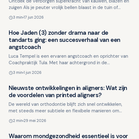
Ontdek de verborgen superkracht van kauwen, blazen en
zuigen Als je peuter vrolijk bellen blaast in de tuin of
geniet van een worteltje, lijkt het niet meer dan…
3 min
17 jun 2026
Hoe Jaden (3) zonder drama naar de
Kinderen en mondgezondheid
tandarts ging: een succesverhaal van een
angstcoach
Luca Tempel is een ervaren angstcoach en oprichter van
Coachpraktijk Tula. Met haar achtergrond in de
tandheelkunde en coaching helpt ze zowel volwassenen
3 min
1 jun 2026
als k…
Nieuwste ontwikkelingen in aligners: Wat zijn
Kinderen en mondgezondheid
de voordelen van printed aligners?
De wereld van orthodontie blijft zich snel ontwikkelen,
met steeds meer subtiele en flexibele manieren om
tanden te corrigeren. Aligners, doorzichtige hoesjes d…
2 min
29 mei 2026
Waarom mondgezondheid essentieel is voor