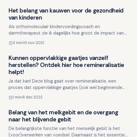
Het belang van kauwen voor de gezondheid
Kinderen en mondgezondheid
van kinderen
Als orthomoleculair kindervoedingscoach en
darmtherapeut zie ik dagelijks hoe groot de impact van
een goede spijsvertering is op de algehele gezondheid
3 min
10 nov 2021
van kind…
Kunnen oppervlakkige gaatjes vanzelf
Kinderen en mondgezondheid
herstellen? Ontdek hier hoe remineralisatie
helpt!
Ja dat kan! Deze blog gaat over remineralisatie, een
proces dat oppervlakkige gaatjes (ook wel beginnende
cariës genoemd) kan helpen repareren. Deze …
1 min
8 dec 2022
Belang van het melkgebit en de overgang
Kinderen en mondgezondheid
naar het blijvende gebit
De belangrijkste functie van het menselijk gebit is het
(voor)verwerken van voedsel. Daarnaast is het essentieel