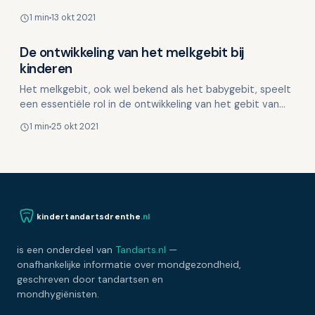
voor ons spraakvermogen. Natuurlijk mogen we he…
1 min
13 okt 2021
De ontwikkeling van het melkgebit bij
Kinderen en mondgezondheid
kinderen
Het melkgebit, ook wel bekend als het babygebit, speelt
een essentiële rol in de ontwikkeling van het gebit van
een kind. De wisseling van het melkgebit naar h…
1 min
25 okt 2021
kindertandartsdrenthe
.nl
is een onderdeel van
Tandarts.nl
—
onafhankelijke informatie over mondgezondheid,
geschreven door tandartsen en
mondhygiënisten.