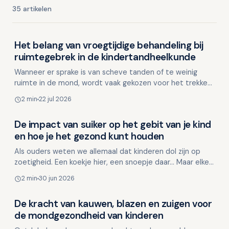
35 artikelen
Het belang van vroegtijdige behandeling bij
Kinderen en mondgezondheid
ruimtegebrek in de kindertandheelkunde
Wanneer er sprake is van scheve tanden of te weinig
ruimte in de mond, wordt vaak gekozen voor het trekken
van gezonde premolaren. Maar is het altijd noodzakeli…
2 min
22 jul 2026
De impact van suiker op het gebit van je kind
Kinderen en mondgezondheid
en hoe je het gezond kunt houden
Als ouders weten we allemaal dat kinderen dol zijn op
zoetigheid. Een koekje hier, een snoepje daar... Maar elke
keer dat je kind suiker consumeert, heeft dit e…
2 min
30 jun 2026
De kracht van kauwen, blazen en zuigen voor
Kinderen en mondgezondheid
de mondgezondheid van kinderen