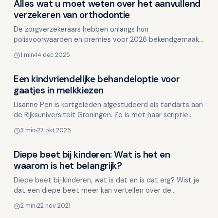
Alles wat u moet weten over het aanvullend
Kinderen en mondgezondheid
verzekeren van orthodontie
De zorgverzekeraars hebben onlangs hun
polisvoorwaarden en premies voor 2026 bekendgemaakt.
Een van de belangrijkste aspecten is het aanvullend
1 min
14 dec 2025
verzekeren van o…
Een kindvriendelijke behandeloptie voor
Kinderen en mondgezondheid
gaatjes in melkkiezen
Lisanne Pen is kortgeleden afgestudeerd als tandarts aan
de Rijksuniversiteit Groningen. Ze is met haar scriptie
‘Attitudes en klinische toepassing van de Hal…
3 min
27 okt 2025
Diepe beet bij kinderen: Wat is het en
Kinderen en mondgezondheid
waarom is het belangrijk?
Diepe beet bij kinderen, wat is dat en is dat erg? Wist je
dat een diepe beet meer kan vertellen over de
gezondheid en groei van een kind dan je op het eerste …
2 min
22 nov 2021