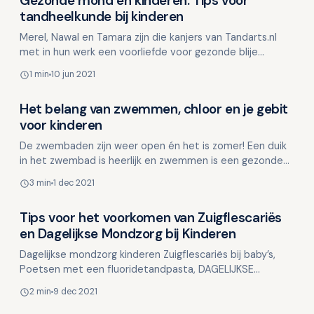
Gezonde mond en kinderen: Tips voor
Kinderen en mondgezondheid
tandheelkunde bij kinderen
Merel, Nawal en Tamara zijn die kanjers van Tandarts.nl
met in hun werk een voorliefde voor gezonde blije
kinderen. Zij hebben een aantal artikelen geschreven s…
1 min
10 jun 2021
Het belang van zwemmen, chloor en je gebit
Kinderen en mondgezondheid
voor kinderen
De zwembaden zijn weer open én het is zomer! Een duik
in het zwembad is heerlijk en zwemmen is een gezonde
manier van bewegen voor bijna iedereen. Dat komt goe…
3 min
1 dec 2021
Tips voor het voorkomen van Zuigflescariës
Kinderen en mondgezondheid
en Dagelijkse Mondzorg bij Kinderen
Dagelijkse mondzorg kinderen Zuigflescariës bij baby’s,
Poetsen met een fluoridetandpasta, DAGELIJKSE
MONDZORG KINDEREN Praktisch advies - Bij kinderen
2 min
9 dec 2021
tot…