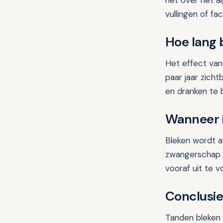
het over het al
vullingen of fa
Hoe lang b
Het effect van
paar jaar zich
en dranken te 
Wanneer i
Bleken wordt af
zwangerschap e
vooraf uit te v
Conclusi
Tanden bleken 