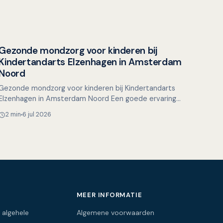
Gezonde mondzorg voor kinderen bij
Overig nieuws
Kindertandarts Elzenhagen in Amsterdam
Noord
Gezonde mondzorg voor kinderen bij Kindertandarts
Elzenhagen in Amsterdam Noord Een goede ervaring
bij de kindertandarts is essentieel voor het behoud
2 min
6 jul 2026
van een g…
MEER INFORMATIE
 algehele
Algemene voorwaarden