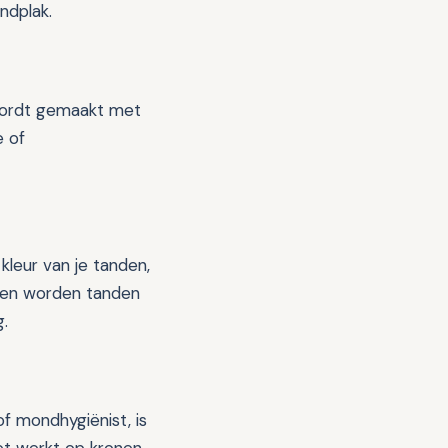
ndplak.
 wordt gemaakt met
e of
 kleur van je tanden,
een worden tanden
g.
f mondhygiënist, is