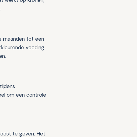
et werkt op kronen,
.
ele maanden tot een
erkleurende voeding
en.
tijdens
ieel om een controle
boost te geven. Het