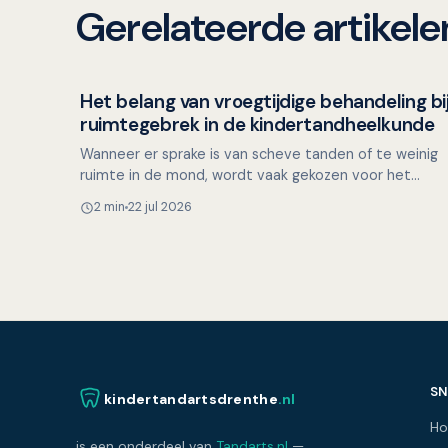
Gerelateerde artikele
Het belang van vroegtijdige behandeling bi
Kinderen en mondgezondheid
ruimtegebrek in de kindertandheelkunde
Wanneer er sprake is van scheve tanden of te weinig
ruimte in de mond, wordt vaak gekozen voor het
trekken van gezonde premolaren. Maar is het altijd
2 min
22 jul 2026
noodzakeli…
SN
kindertandartsdrenthe
.nl
H
is een onderdeel van
Tandarts.nl
—