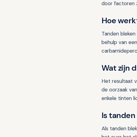
door factoren z
Hoe werk
Tanden bleken 
behulp van een
carbamideperox
Wat zijn 
Het resultaat v
de oorzaak va
enkele tinten li
Is tanden 
Als tanden ble