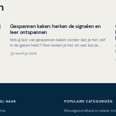
n
j
Gespannen kaken: herken de signalen en
Mondgezondheid in relatie tot algehele gezondheid
leer ontspannen
Heb jij last van gespannen kaken zonder dat je het zelf
in de gaten hebt? Hoe herken je het en wat kun je
eraan doen? Of je nu achter de computer zit, aan
1 min
11 jul 2026
een…
EL NAAR
POPULAIRE CATEGORIEËN
ome
Mondgezondheid in relatie tot